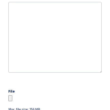
File
Max. file size: 256 MB.