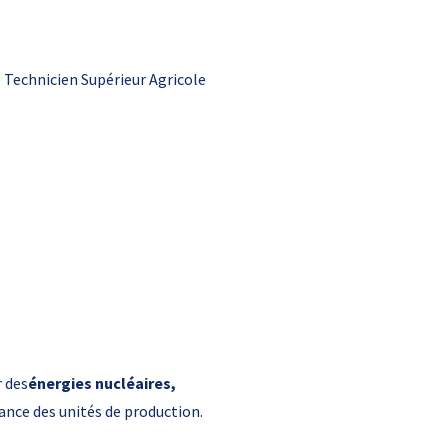
.
e Technicien Supérieur Agricole
r des
énergies nucléaires,
nance des unités de production.