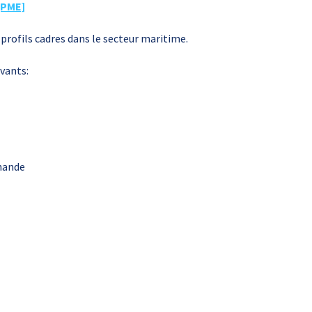
 [PME]
rofils cadres dans le secteur maritime.
ivants:
hande