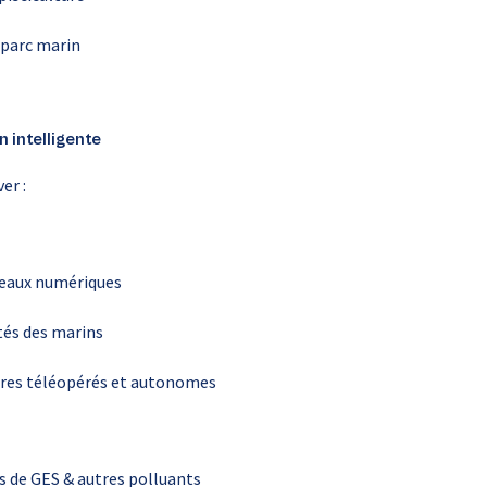
 parc marin
 intelligente
er :
eaux numériques
tés des marins
ires téléopérés et autonomes
 de GES & autres polluants