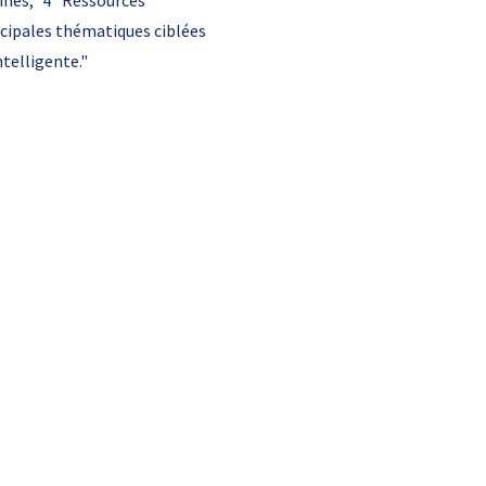
ines," 4 "Ressources
ncipales thématiques ciblées
telligente."