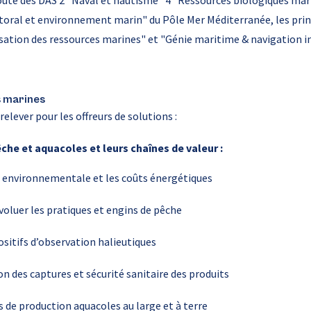
route des DAS 2 "Naval et nautisme" 4 "Ressources biologiques mar
ttoral et environnement marin" du Pôle Mer Méditerranée, les pri
isation des ressources marines" et "Génie maritime & navigation in
s marines
relever pour les offreurs de solutions :
êche et aquacoles et leurs chaînes de valeur :
 environnementale et les coûts énergétiques
 évoluer les pratiques et engins de pêche
ositifs d’observation halieutiques
on des captures et sécurité sanitaire des produits
 de production aquacoles au large et à terre