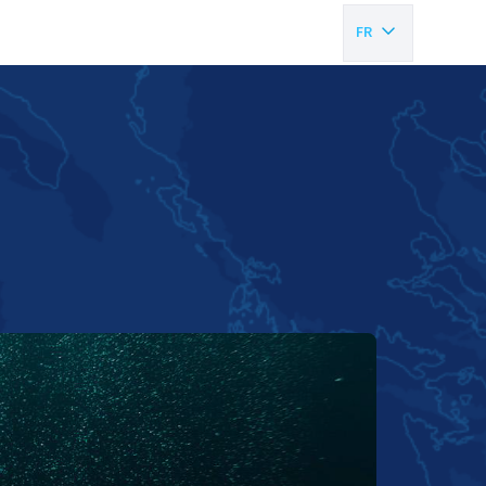
FR
EN