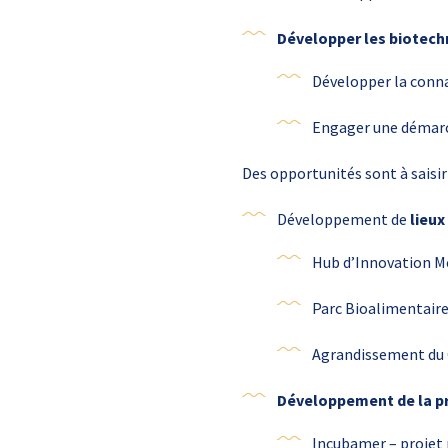
Développer les biotech
Développer la connai
Engager une démarc
Des opportunités sont à saisir
Développement de
lieux
Hub d’Innovation M
Parc Bioalimentair
Agrandissement du 
Développement de la p
Incubamer – projet 