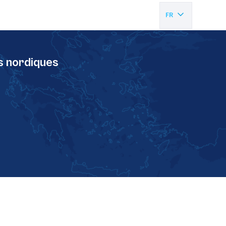
FR
EN
s nordiques