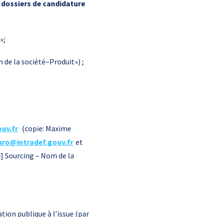
s dossiers de candidature
»;
 de la société–Produit») ;
uv.fr
(copie: Maxime
ro@intradef.gouv.fr
et
] Sourcing – Nom de la
tion publique à l’issue (par