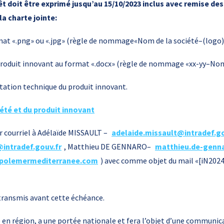
t doit être exprimé jusqu’au 15/10/2023 inclus avec remise de
a charte jointe:
rmat «.png» ou «.jpg» (règle de nommage«Nom de la société–(logo)
u produit innovant au format «.docx» (règle de nommage «xx-yy–Nom
tation technique du produit innovant.
iété et du produit innovant
r courriel à Adélaïde MISSAULT –
adelaide.missault@intradef.go
ntradef.gouv.fr
, Matthieu DE GENNARO–
matthieu.de-genna
polemermediterranee.com
) avec comme objet du mail «[iN2024
transmis avant cette échéance.
en région, a une portée nationale et fera l’objet d’une communica