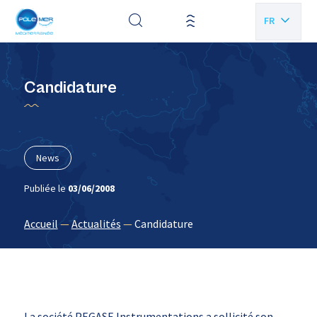
Panneau de gestion des cookies
FR
EN
Candidature
News
Publiée le
03/06/2008
Accueil
—
Actualités
—
Candidature
La société PEGASE Instrumentations a sollicité son