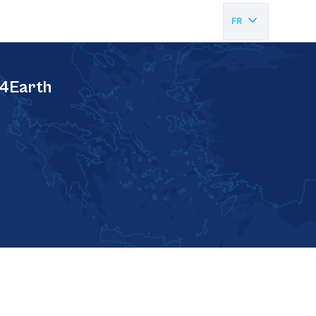
FR
EN
e4Earth