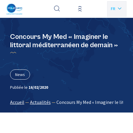
Panneau de gestion des cookies
FR
EN
Concours My Med « Imaginer le
littoral méditerranéen de demain »
News
Publiée le
16/02/2020
Accueil
—
Actualités
—
Concours My Med « Imaginer le littor