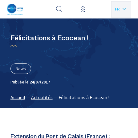
Panneau de gestion des cookies
FR
EN
Félicitations à Ecocean !
News
Publiée le
24/07/2017
Accueil
—
Actualités
—
Félicitations à Ecocean !
Extension du Port de Calais (France) :