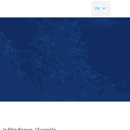
FR
EN
 le Pôle Risques, l’Europôle