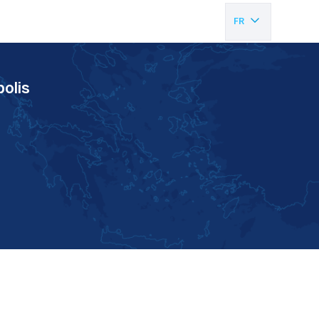
FR
EN
olis