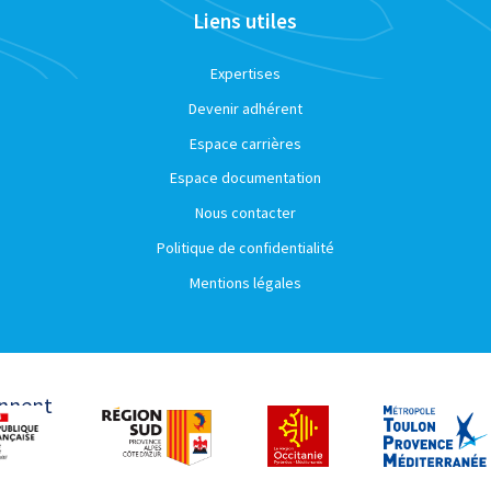
Liens utiles
Expertises
Devenir adhérent
Espace carrières
Espace documentation
Nous contacter
Politique de confidentialité
Mentions légales
ennent