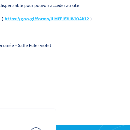
ndispensable pour pouvoir accéder au site
(
https://goo.gl/forms/ILMfEIf3ilWlOAKt2
)
rranée – Salle Euler violet