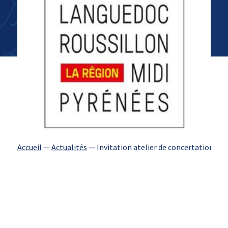
Accueil
—
Actualités
—
Invitation atelier de concertation ré