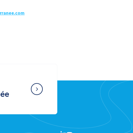
rranee.com
née