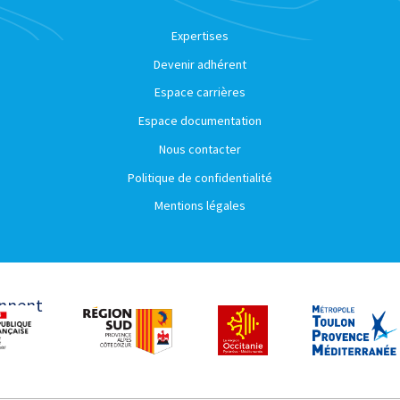
Expertises
Devenir adhérent
Espace carrières
Espace documentation
Nous contacter
Politique de confidentialité
Mentions légales
ennent