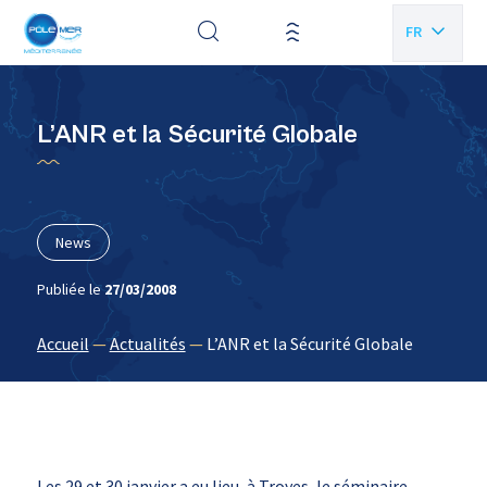
Panneau de gestion des cookies
FR
EN
L’ANR et la Sécurité Globale
News
Publiée le
27/03/2008
Accueil
—
Actualités
—
L’ANR et la Sécurité Globale
Les 29 et 30 janvier a eu lieu, à Troyes, le séminaire