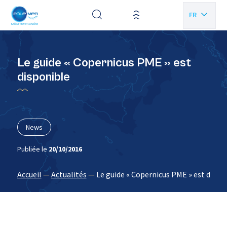
Panneau de gestion des cookies
FR
EN
Le guide « Copernicus PME » est
disponible
News
Publiée le
20/10/2016
Accueil
—
Actualités
—
Le guide « Copernicus PME » est dispo