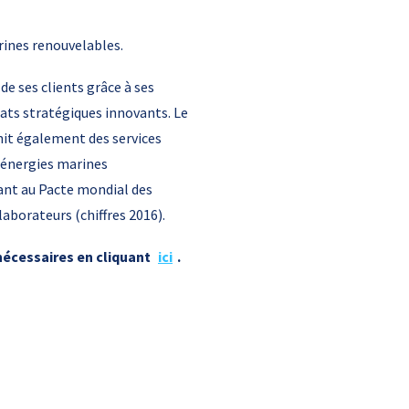
rines renouvelables.
e ses clients grâce à ses
iats stratégiques innovants. Le
rnit également des services
s énergies marines
rant au Pacte mondial des
laborateurs (chiffres 2016).
nécessaires en cliquant
ici
.