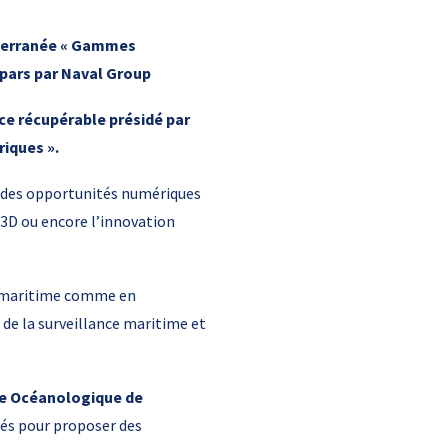
iterranée « Gammes
 par
s par Naval Group
e récupérable présidé par
iques ».
r des opportunités numériques
 3D ou encore l’innovation
du maritime comme en
e la surveillance maritime et
re Océanologique de
sés pour proposer des