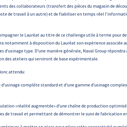
nts des collaborateurs (transfert des pièces du magasin de découp
ste de travail à un autre) et de fiabiliser en temps réel l’informa
ompagner le Lauréat au titre de ce challenge utile à terme pour
a notamment à disposition du Lauréat son expérience associée au
s d’usinage type. D’une manière générale, Naval Group répondra à
on des ateliers qui serviront de base expérimentale.
 donc attendu:
d’usinage complète standard et d’une gamme d’usinage complexe
ulation «réalité augmentée» d’une chaîne de production optimisé
tes de travail et permettant de démontrer le suivi de fabrication e
numériques à mettre en place pour gérer cette connectivité numériqu