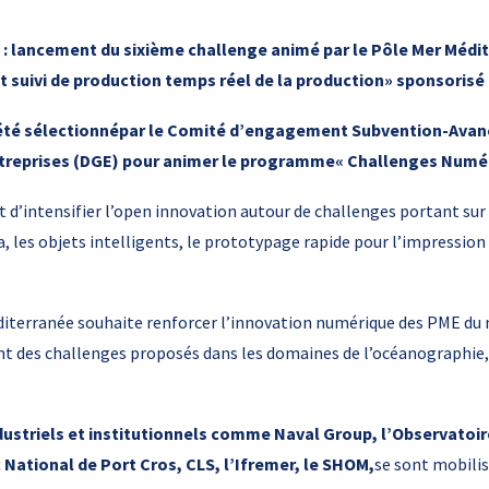
 : lancement du sixième challenge animé par le Pôle Mer Méd
t suivi de
production temps réel de la production» sponsorisé
 été sélectionnépar le Comité d’engagement Subvention-Avanc
ntreprises (DGE) pour animer le programme« Challenges Numér
t d’intensifier l’open innovation autour de challenges portant su
, les objets intelligents, le prototypage rapide pour l’impression
Méditerranée souhaite renforcer l’innovation numérique des PME 
 des challenges proposés dans les domaines de l’océanographie, d
ustriels et institutionnels comme Naval Group, l’Observatoi
c National de Port Cros, CLS, l’Ifremer, le SHOM,
se sont mobili