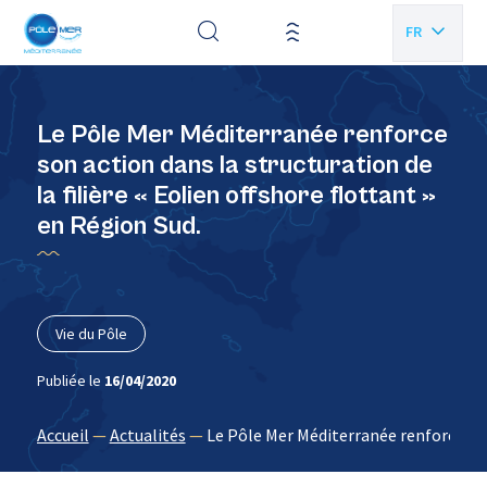
Panneau de gestion des cookies
FR
EN
Le Pôle Mer Méditerranée renforce
son action dans la structuration de
la filière « Eolien offshore flottant »
en Région Sud.
Vie du Pôle
Publiée le
16/04/2020
Accueil
—
Actualités
—
Le Pôle Mer Méditerranée renforce son 