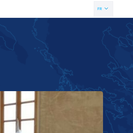
FR
EN