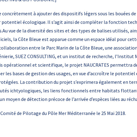
concrètement à ajouter des dispositifs légers sous les bouées de
r potentiel écologique. Il s’agit ainsi de compléter la fonction te
Au vue de la diversité des sites et des types de balises utilisés, a
tificiels, la Côte Bleue est apparue comme un espace idéal pour cet
ollaboration entre le Parc Marin de la Côte Bleue, une association 
nierie, SUEZ CONSULTING, et un institut de recherche, l’Institut
fois opérationnel et scientifique, le projet NAUCRATES permettra d
er les bases de gestion des usages, en vue d’accroître le potentiel
rotégées. La contribution du projet s’exprimera également en te
utés ichtyologiques, les liens fonctionnels entre habitats flotta
d’un moyen de détection précoce de l’arrivée d’espèces liées au réc
le Comité de Pilotage du Pôle Mer Méditerranée le 25 Mai 2018.