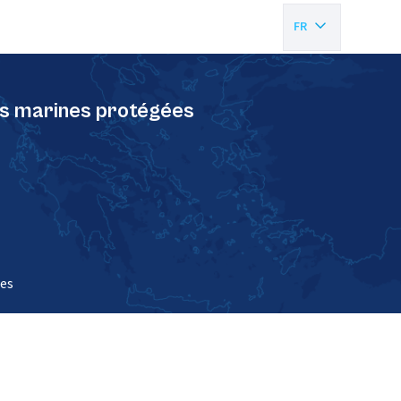
FR
EN
res marines protégées
ées