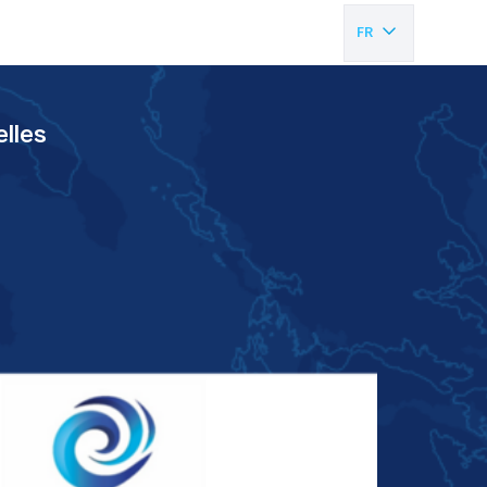
FR
EN
lles