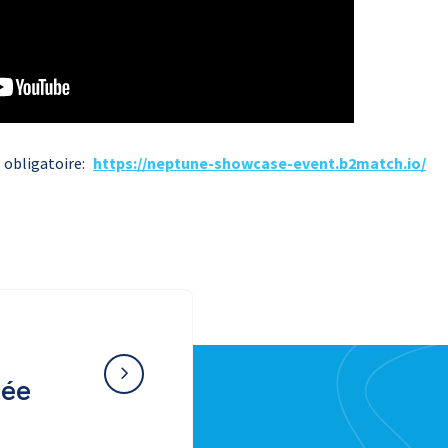
s obligatoire:
https://neptune-showcase-event.b2match.io/
née