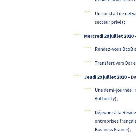
Un cocktail de netwo
secteur privé) ;
Mercredi 28 juillet 202
Rendez-vous BtoB au
Transfert vers Dar e
Jeudi 29 juillet 2020 – 
Une demi-journée : 
Authority) ;
Déjeuner à la Résid
entreprises françai
Business France) ;