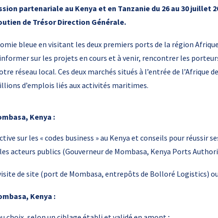
sion partenariale au Kenya et en Tanzanie du 26 au 30 juillet 
outien de Trésor Direction Générale.
omie bleue en visitant les deux premiers ports de la région Afriqu
nformer sur les projets en cours et à venir, rencontrer les porteu
re réseau local. Ces deux marchés situés à l’entrée de l’Afrique de
llions d’emplois liés aux activités maritimes.
Mombasa, Kenya :
tive sur les « codes business » au Kenya et conseils pour réussir s
c les acteurs publics (Gouverneur de Mombasa, Kenya Ports Authorit
isite de site (port de Mombasa, entrepôts de Bolloré Logistics) ou
Mombasa, Kenya :
 choix, selon un ciblage établi et validé en amont ;