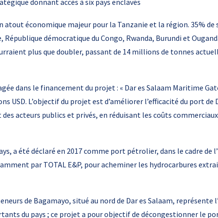
ratégique donnant accès à six pays enclavés
n atout économique majeur pour la Tanzanie et la région. 35% de s
e, République démocratique du Congo, Rwanda, Burundi et Ouganda
urraient plus que doubler, passant de 14 millions de tonnes actuel
gée dans le financement du projet : « Dar es Salaam Maritime Gat
ns USD. L’objectif du projet est d’améliorer l’efficacité du port de
t des acteurs publics et privés, en réduisant les coûts commerciaux
ays, a été déclaré en 2017 comme port pétrolier, dans le cadre de 
amment par TOTAL E&P, pour acheminer les hydrocarbures extrait
teneurs de Bagamayo, situé au nord de Dar es Salaam, représente l
rtants du pays ; ce projet a pour objectif de décongestionner le por