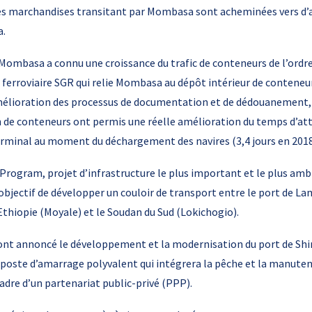
es marchandises transitant par Mombasa sont acheminées vers d’au
a.
 Mombasa a connu une croissance du trafic de conteneurs de l’ordre
e ferroviaire SGR qui relie Mombasa au dépôt intérieur de conteneur
élioration des processus de documentation et de dédouanement, 
de conteneurs ont permis une réelle amélioration du temps d’att
rminal au moment du déchargement des navires (3,4 jours en 2018 
Program, projet d’infrastructure le plus important et le plus ambit
jectif de développer un couloir de transport entre le port de La
’Ethiopie (Moyale) et le Soudan du Sud (Lokichogio).
 ont annoncé le développement et la modernisation du port de Shi
, poste d’amarrage polyvalent qui intégrera la pêche et la manute
cadre d’un partenariat public-privé (PPP).