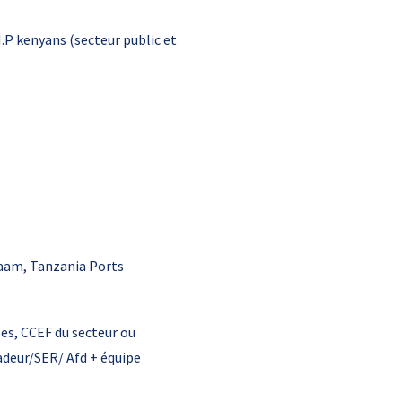
I.P kenyans (secteur public et
alaam, Tanzania Ports
ses, CCEF du secteur ou
adeur/SER/ Afd + équipe