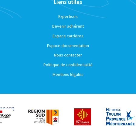
Liens utiles
Expertises
Devenir adhérent
Espace carrières
Espace documentation
Nous contacter
Politique de confidentialité
Mentions légales
ennent