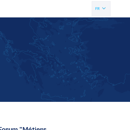
FR
EN
 Forum "Métiers