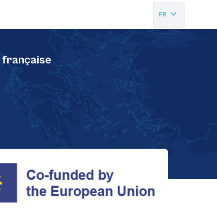
FR
EN
 française