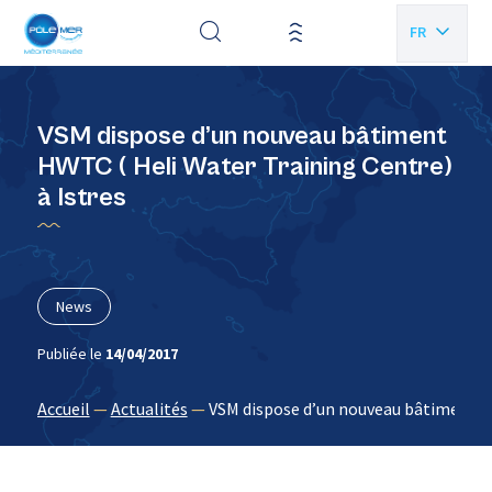
Panneau de gestion des cookies
FR
EN
VSM dispose d’un nouveau bâtiment
HWTC ( Heli Water Training Centre)
à Istres
News
Publiée le
14/04/2017
Accueil
—
Actualités
—
VSM dispose d’un nouveau bâtiment HW