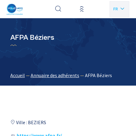
Panneau de gestion des cookies
FR
EN
AFPA Béziers
Accueil
—
Annuaire des adhérents
—
AFPA Béziers
Ville : BEZIERS
https://www.afpa.fr/