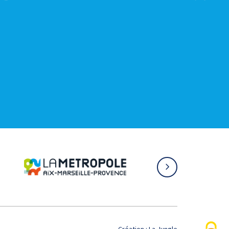
Création :
La Jungle