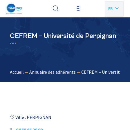
Panneau de gestion des cookies
FR
EN
CEFREM – Université de Perpignan
Accueil
—
Annuaire des adhérents
—
CEFREM – Université de
Ville : PERPIGNAN
04 68 66 20 90