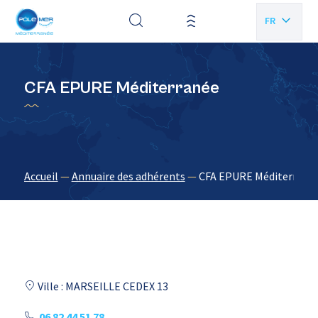
Panneau de gestion des cookies
FR
EN
CFA EPURE Méditerranée
Accueil
—
Annuaire des adhérents
—
CFA EPURE Méditerrané
Ville : MARSEILLE CEDEX 13
06 82 44 51 78