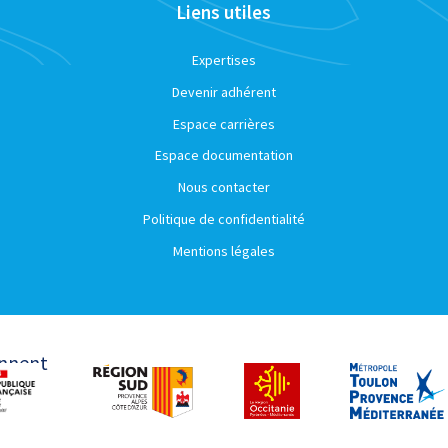
Liens utiles
Expertises
Devenir adhérent
Espace carrières
Espace documentation
Nous contacter
Politique de confidentialité
Mentions légales
ennent