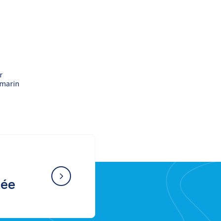
r
 marin
née