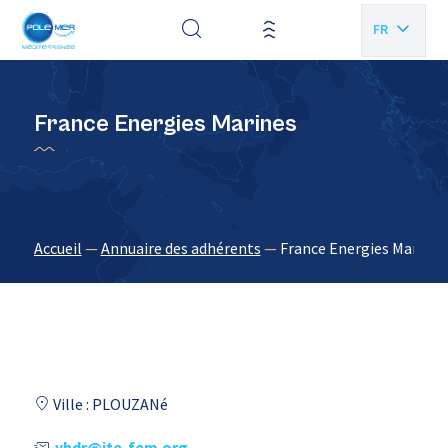
Panneau de gestion des cookies
FR
EN
France Energies Marines
Accueil
—
Annuaire des adhérents
—
France Energies Marines
Ville : PLOUZANé
yhdr@ite-fem.org