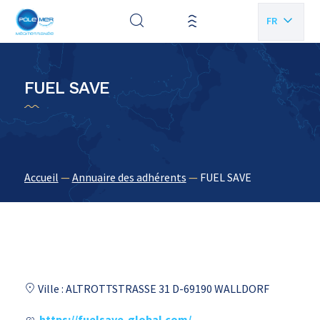
Panneau de gestion des cookies
FR
EN
FUEL SAVE
Accueil
—
Annuaire des adhérents
—
FUEL SAVE
Ville : ALTROTTSTRASSE 31 D-69190 WALLDORF
https://fuelsave-global.com/