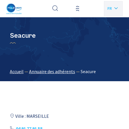
Panneau de gestion des cookies
FR
EN
Seacure
Accueil
—
Annuaire des adhérents
—
Seacure
Ville : MARSEILLE
04 91 77 91 58