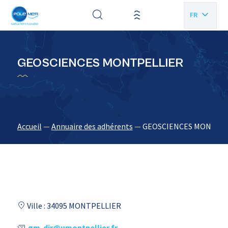
Panneau de gestion des cookies
FR
EN
GEOSCIENCES MONTPELLIER
Accueil
—
Annuaire des adhérents
—
GEOSCIENCES MONTPE
Ville : 34095 MONTPELLIER
gm-dir@umontpellier.fr