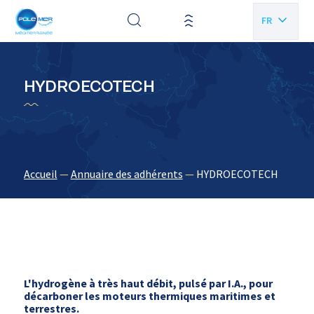
Panneau de gestion des cookies
FR
EN
HYDROECOTECH
Accueil
—
Annuaire des adhérents
—
HYDROECOTECH
L'hydrogène à très haut débit, pulsé par I.A., pour
décarboner les moteurs thermiques maritimes et
terrestres.