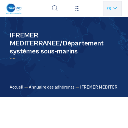
Panneau de gestion des cookies
FR
EN
IFREMER
MEDITERRANEE/Département
systèmes sous-marins
Accueil
—
Annuaire des adhérents
—
IFREMER MEDITERRANEE