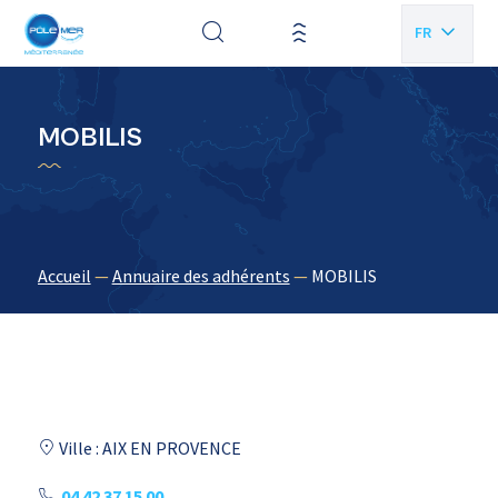
Panneau de gestion des cookies
FR
EN
MOBILIS
Accueil
—
Annuaire des adhérents
—
MOBILIS
Ville : AIX EN PROVENCE
04 42 37 15 00