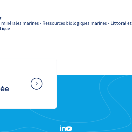
r
 minérales marines - Ressources biologiques marines - Littoral e
stique
née