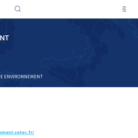
ENT
IE ENVIRONNEMENT
ement.setec.fr/