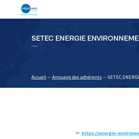
Panneau de gestion des cookies
SETEC ENERGIE ENVIRONNEM
Accueil
—
Annuaire des adhérents
—
SETEC ENERG
https://energie-environn