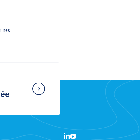
rines
née