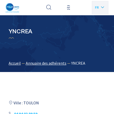
Panneau de gestion des cookies
FR
EN
YNCREA
Accueil
—
Annuaire des adhérents
—
YNCREA
Ville : TOULON
04 94 03 89 59