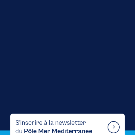
1 Juillet 2026
News
Atelier « QSSE & Économie Bleue » : une
journée d’échanges au service d’une filière
maritime durable
S’inscrire à la newsletter
du
Pôle Mer Méditerranée