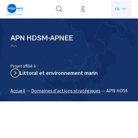
Panneau de gestion des cookies
FR
EN
APN HDSM-APNEE
Projet affilié à :
Littoral et environnement marin
Accueil
—
Domaines d'actions stratégiques
—
APN HDSM-AP