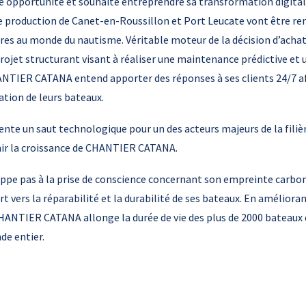
opportunité et souhaite entreprendre sa transformation digitale
de production de Canet-en-Roussillon et Port Leucate vont être re
opres au monde du nautisme. Véritable moteur de la décision d’achat 
t structurant visant à réaliser une maintenance prédictive et u
HANTIER CATANA entend apporter des réponses à ses clients 24/7 a
ation de leurs bateaux.
nte un saut technologique pour un des acteurs majeurs de la filiè
nir la croissance de CHANTIER CATANA.
appe pas à la prise de conscience concernant son empreinte carb
ers la réparabilité et la durabilité de ses bateaux. En amélioran
HANTIER CATANA allonge la durée de vie des plus de 2000 batea
de entier.