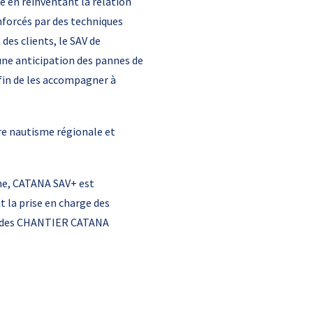
 en réinventant la relation
nforcés par des techniques
des clients, le SAV de
ne anticipation des pannes de
fin de les accompagner à
re nautisme régionale et
one, CATANA SAV+ est
t la prise en charge des
ux des CHANTIER CATANA