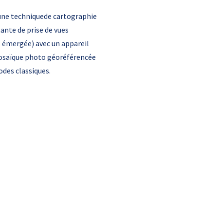
une techniquede cartographie
nte de prise de vues
e émergée) avec un appareil
mosaïque photo géoréférencée
odes classiques.