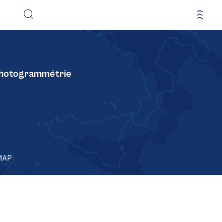
 photogrammétrie
MAP