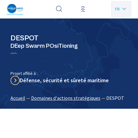
Panneau de gestion des cookies
FR
EN
DESPOT
DEep Swarm POsiTioning
Projet affilié à :
Défense, sécurité et sûreté maritime
Accueil
—
Domaines d'actions stratégiques
—
DESPOT