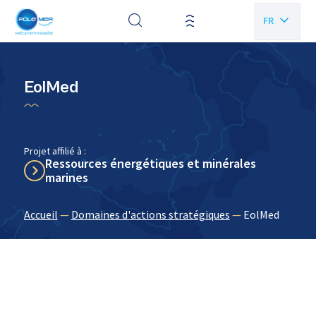
Panneau de gestion des cookies
FR
EN
EolMed
Projet affilié à :
Ressources énergétiques et minérales
marines
Accueil
—
Domaines d'actions stratégiques
—
EolMed