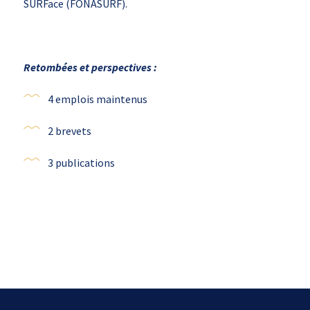
SURFace (FONASURF).
Retombées et perspectives :
4 emplois maintenus
2 brevets
3 publications