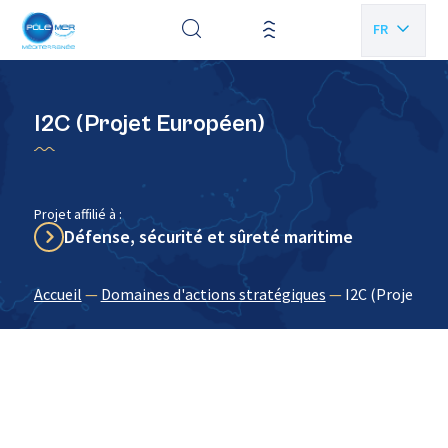
Panneau de gestion des cookies
FR
EN
I2C (Projet Européen)
Projet affilié à :
Défense, sécurité et sûreté maritime
Accueil
—
Domaines d'actions stratégiques
—
I2C (Projet Eu