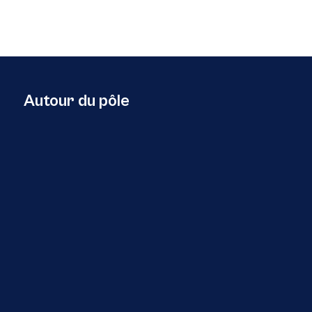
Autour du pôle
29 Juillet 2026
Europe
Retour sur l’événement transnational
AZA4ICE – Deux rives , un avenir bleu » , à
Tanger au Maroc