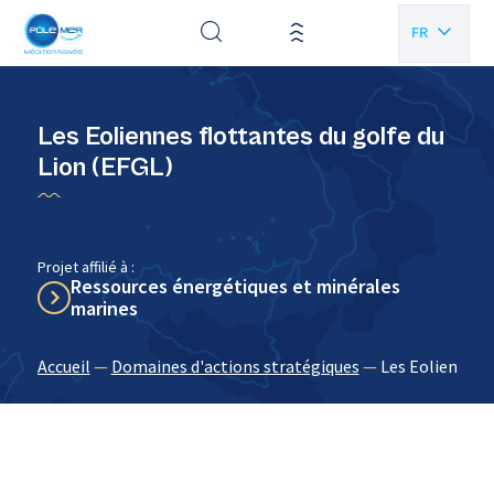
Panneau de gestion des cookies
FR
EN
Les Eoliennes flottantes du golfe du
Lion (EFGL)
Projet affilié à :
Ressources énergétiques et minérales
marines
Accueil
—
Domaines d'actions stratégiques
—
Les Eoliennes f